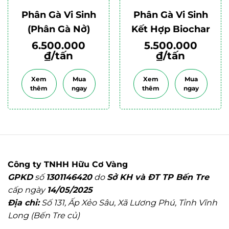
Phân Gà Vi Sinh
Phân Gà Vi Sinh
(Phân Gà Nở)
Kết Hợp Biochar
6.500.000
5.500.000
₫/tấn
₫/tấn
Xem
Mua
Xem
Mua
thêm
ngay
thêm
ngay
Công ty TNHH Hữu Cơ Vàng
GPKD
số
1301146420
do
Sở KH và ĐT TP Bến Tre
cấp ngày
14/05/2025
Địa chỉ:
Số 131, Ấp Xẻo Sâu, Xã Lương Phú, Tỉnh Vĩnh
Long (Bến Tre củ)