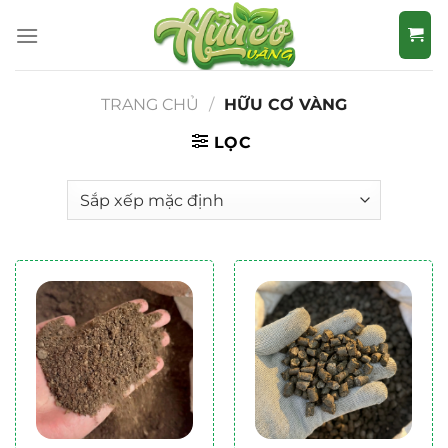
Bỏ
qua
nội
dung
TRANG CHỦ
/
HỮU CƠ VÀNG
LỌC