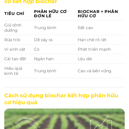
cơ kết hợp biochar
PHÂN HỮU CƠ
BIOCHAR + PHÂN
TIÊU CHÍ
ĐƠN LẺ
HỮU CƠ
Giữ dinh
Trung bình
Rất cao
dưỡng
Rửa trôi
Dễ xảy ra
Hạn chế rõ rệt
Vi sinh vật
Có
Phát triển mạnh
Cải tạo đất
Ngắn hạn
Lâu dài
Hiệu quả
Trung bình
Cao và bền vững
kinh tế
Cách sử dụng biochar kết hợp phân hữu
cơ hiệu quả