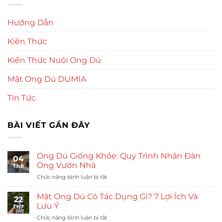
Hướng Dẫn
Kiến Thức
Kiến Thức Nuôi Ong Dú
Mật Ong Dú DUMIA
Tin Tức
BÀI VIẾT GẦN ĐÂY
Ong Dú Giống Khỏe: Quy Trình Nhân Đàn
04
Ong Vườn Nhà
Th8
ở
Chức năng bình luận bị tắt
Ong
Dú
Mật Ong Dú Có Tác Dụng Gì? 7 Lợi Ích Và
22
Giống
Lưu Ý
Th7
Khỏe:
ở
Chức năng bình luận bị tắt
Quy