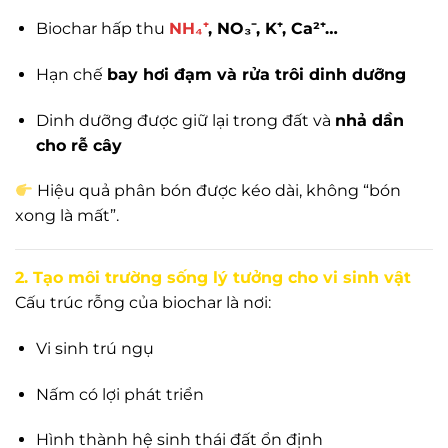
Biochar hấp thu
NH₄⁺
, NO₃⁻, K⁺, Ca²⁺…
Hạn chế
bay hơi đạm và rửa trôi dinh dưỡng
Dinh dưỡng được giữ lại trong đất và
nhả dần
cho rễ cây
Hiệu quả phân bón được kéo dài, không “bón
xong là mất”.
2. Tạo môi trường sống lý tưởng cho vi sinh vật
Cấu trúc rỗng của biochar là nơi:
Vi sinh trú ngụ
Nấm có lợi phát triển
Hình thành hệ sinh thái đất ổn định