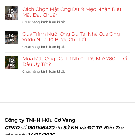
Mật
Trình
Ong
Nhân
Cách Chọn Mật Ong Dú: 9 Mẹo Nhận Biết
18
Dú
Đàn
Mật Đạt Chuẩn
Th7
Có
Ong
ở
Chức năng bình luận bị tắt
Tác
Vườn
Cách
Dụng
Nhà
Chọn
Gì?
Quy Trình Nuôi Ong Dú Tại Nhà Của Ong
14
Mật
7
Vườn Nhà: 10 Bước Chi Tiết
Th7
Ong
Lợi
ở
Chức năng bình luận bị tắt
Dú:
Ích
Quy
9
Và
Trình
Mẹo
Mua Mật Ong Dú Tự Nhiên DUMIA 280ml Ở
Lưu
10
Nuôi
Nhận
Đâu Uy Tín?
Ý
Th7
Ong
Biết
ở
Chức năng bình luận bị tắt
Dú
Mật
Mua
Tại
Đạt
Mật
Nhà
Chuẩn
Ong
Của
Dú
Ong
Tự
Vườn
Nhiên
Nhà:
DUMIA
10
280ml
Bước
Ở
Chi
Công ty TNHH Hữu Cơ Vàng
Đâu
Tiết
GPKD
số
1301146420
do
Sở KH và ĐT TP Bến Tre
Uy
Tín?