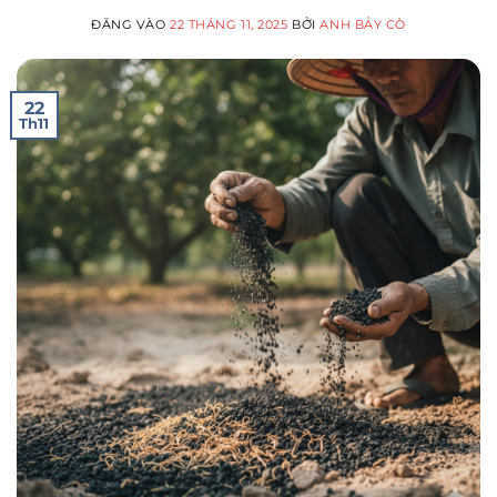
ĐĂNG VÀO
22 THÁNG 11, 2025
BỞI
ANH BẢY CÒ
22
Th11