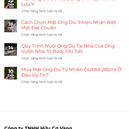
22
Giống
Lưu Ý
Th7
Khỏe:
ở
Chức năng bình luận bị tắt
Quy
Mật
Trình
Ong
Nhân
Cách Chọn Mật Ong Dú: 9 Mẹo Nhận Biết
18
Dú
Đàn
Mật Đạt Chuẩn
Th7
Có
Ong
ở
Chức năng bình luận bị tắt
Tác
Vườn
Cách
Dụng
Nhà
Chọn
Gì?
Quy Trình Nuôi Ong Dú Tại Nhà Của Ong
14
Mật
7
Vườn Nhà: 10 Bước Chi Tiết
Th7
Ong
Lợi
ở
Chức năng bình luận bị tắt
Dú:
Ích
Quy
9
Và
Trình
Mẹo
Mua Mật Ong Dú Tự Nhiên DUMIA 280ml Ở
Lưu
10
Nuôi
Nhận
Đâu Uy Tín?
Ý
Th7
Ong
Biết
ở
Chức năng bình luận bị tắt
Dú
Mật
Mua
Tại
Đạt
Mật
Nhà
Chuẩn
Ong
Của
Dú
Ong
Tự
Vườn
Nhiên
Nhà:
DUMIA
10
280ml
Bước
Ở
Chi
Công ty TNHH Hữu Cơ Vàng