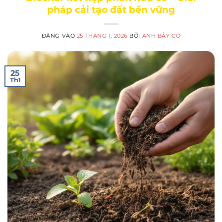
pháp cải tạo đất bền vững
ĐĂNG VÀO
25 THÁNG 1, 2026
BỞI
ANH BẢY CÒ
25
Th1