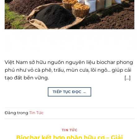
Việt Nam sở hữu nguồn nguyên liệu biochar phong
phú như vỏ cà phê, trấu, mùn cưa, lõi ngô… giúp cải
tạo đất bền vững. […]
TIẾP TỤC ĐỌC
→
Đăng trong
Tin Tức
TIN TỨC
Biochar kết hợp phân hữu cơ – Giải