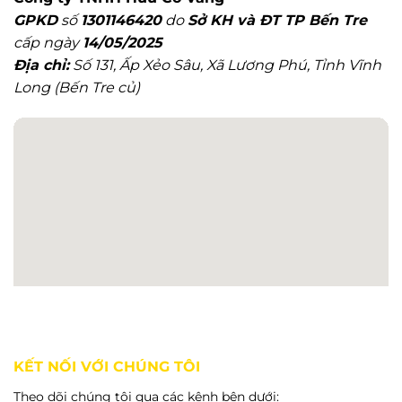
Đâu
Tiết
GPKD
số
1301146420
do
Sở KH và ĐT TP Bến Tre
Uy
Tín?
cấp ngày
14/05/2025
Địa chỉ:
Số 131, Ấp Xẻo Sâu, Xã Lương Phú, Tỉnh Vĩnh
Long (Bến Tre củ)
KẾT NỐI VỚI CHÚNG TÔI
Theo dõi chúng tôi qua các kênh bên dưới: