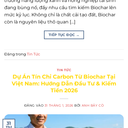
trường năng lượng xanh và nông nghiệp tái sinh
đang bùng nổ, đẩy nhu cầu tìm kiếm Biochar lên
mức kỷ lục. Không chỉ là chất cải tạo đất, Biochar
còn là nguyên liệu thô quan […]
TIẾP TỤC ĐỌC
→
Đăng trong
Tin Tức
TIN TỨC
Dự Án Tín Chỉ Carbon Từ Biochar Tại
Việt Nam: Hướng Dẫn Đầu Tư & Kiếm
Tiền 2026
ĐĂNG VÀO
31 THÁNG 1, 2026
BỞI
ANH BẢY CÒ
31
Th1