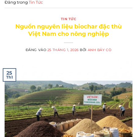
Đăng trong
Tin Tức
TIN TỨC
Nguồn nguyên liệu biochar đặc thù
Việt Nam cho nông nghiệp
ĐĂNG VÀO
25 THÁNG 1, 2026
BỞI
ANH BẢY CÒ
25
Th1