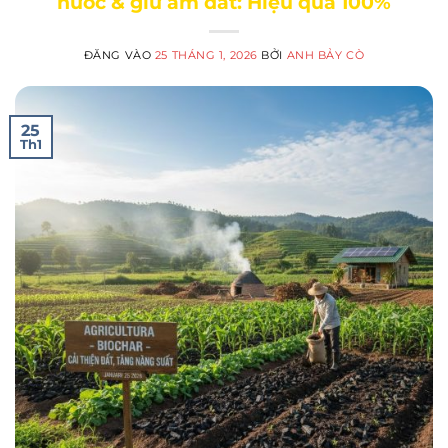
nước & giữ ẩm đất: Hiệu quả 100%
ĐĂNG VÀO
25 THÁNG 1, 2026
BỞI
ANH BẢY CÒ
25
Th1