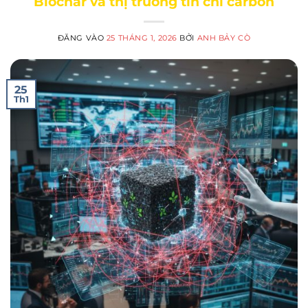
Biochar và thị trường tín chỉ carbon
ĐĂNG VÀO
25 THÁNG 1, 2026
BỞI
ANH BẢY CÒ
25
Th1