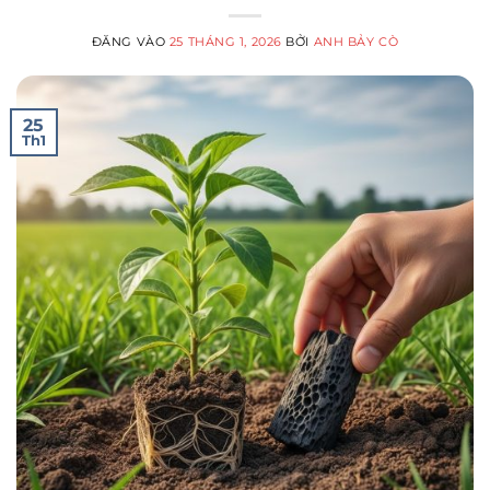
ĐĂNG VÀO
25 THÁNG 1, 2026
BỞI
ANH BẢY CÒ
25
Th1