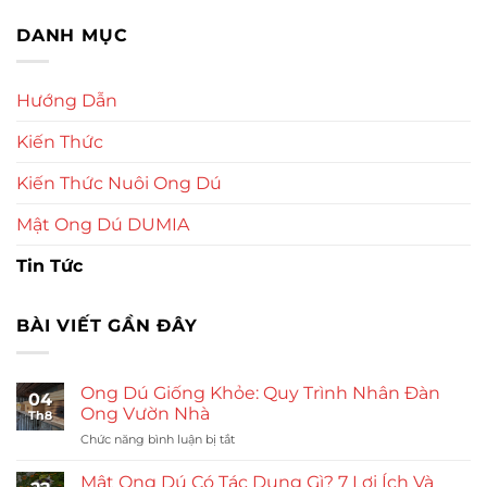
DANH MỤC
Hướng Dẫn
Kiến Thức
Kiến Thức Nuôi Ong Dú
Mật Ong Dú DUMIA
Tin Tức
BÀI VIẾT GẦN ĐÂY
Ong Dú Giống Khỏe: Quy Trình Nhân Đàn
04
Ong Vườn Nhà
Th8
ở
Chức năng bình luận bị tắt
Ong
Dú
Mật Ong Dú Có Tác Dụng Gì? 7 Lợi Ích Và