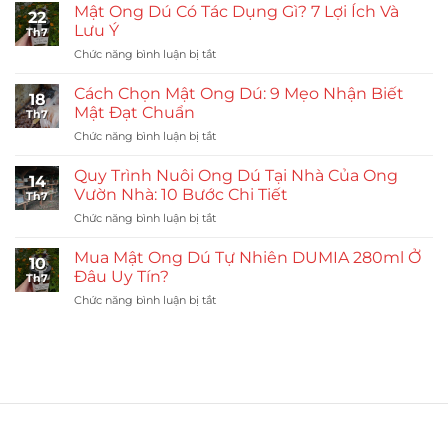
Dú
Mật Ong Dú Có Tác Dụng Gì? 7 Lợi Ích Và
22
Giống
Lưu Ý
Th7
Khỏe:
ở
Chức năng bình luận bị tắt
Quy
Mật
Trình
Ong
Nhân
Cách Chọn Mật Ong Dú: 9 Mẹo Nhận Biết
18
Dú
Đàn
Mật Đạt Chuẩn
Th7
Có
Ong
ở
Chức năng bình luận bị tắt
Tác
Vườn
Cách
Dụng
Nhà
Chọn
Gì?
Quy Trình Nuôi Ong Dú Tại Nhà Của Ong
14
Mật
7
Vườn Nhà: 10 Bước Chi Tiết
Th7
Ong
Lợi
ở
Chức năng bình luận bị tắt
Dú:
Ích
Quy
9
Và
Trình
Mẹo
Mua Mật Ong Dú Tự Nhiên DUMIA 280ml Ở
Lưu
10
Nuôi
Nhận
Đâu Uy Tín?
Ý
Th7
Ong
Biết
ở
Chức năng bình luận bị tắt
Dú
Mật
Mua
Tại
Đạt
Mật
Nhà
Chuẩn
Ong
Của
Dú
Ong
Tự
Vườn
Nhiên
Nhà:
DUMIA
10
280ml
Bước