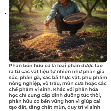
Phân bón hữu cơ
là loại phân được tạo
ra từ các vật liệu tự nhiên như phân gia
súc, phân gà, xác bã thực vật, phụ phẩm
nông nghiệp, vỏ trấu, mùn cưa hoặc các
chế phẩm vi sinh. Khác với phân hóa
học chỉ cung cấp dinh dưỡng tức thời,
phân hữu cơ bền vững hơn vì giúp
cải
tạo đất
, tăng chất mùn, duy trì vi sinh