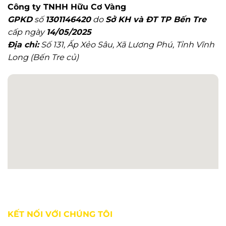
Ở
Chi
Công ty TNHH Hữu Cơ Vàng
Đâu
Tiết
GPKD
số
1301146420
do
Sở KH và ĐT TP Bến Tre
Uy
Tín?
cấp ngày
14/05/2025
Địa chỉ:
Số 131, Ấp Xẻo Sâu, Xã Lương Phú, Tỉnh Vĩnh
Long (Bến Tre củ)
KẾT NỐI VỚI CHÚNG TÔI