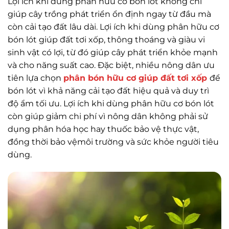
Lợi ích khi dùng phân hữu cơ bón lót không chỉ
giúp cây trồng phát triển ổn định ngay từ đầu mà
còn cải tạo đất lâu dài. Lợi ích khi dùng phân hữu cơ
bón lót giúp đất tơi xốp, thông thoáng và giàu vi
sinh vật có lợi, từ đó giúp cây phát triển khỏe mạnh
và cho năng suất cao. Đặc biệt, nhiều nông dân ưu
tiên lựa chọn
phân bón hữu cơ giúp đất tơi xốp
để
bón lót vì khả năng cải tạo đất hiệu quả và duy trì
độ ẩm tối ưu. Lợi ích khi dùng phân hữu cơ bón lót
còn giúp giảm chi phí vì nông dân không phải sử
dụng phân hóa học hay thuốc bảo vệ thực vật,
đồng thời bảo vệmôi trường và sức khỏe người tiêu
dùng.