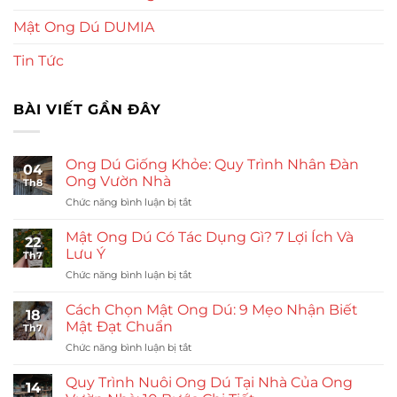
Mật Ong Dú DUMIA
Tin Tức
BÀI VIẾT GẦN ĐÂY
Ong Dú Giống Khỏe: Quy Trình Nhân Đàn
04
Ong Vườn Nhà
Th8
ở
Chức năng bình luận bị tắt
Ong
Dú
Mật Ong Dú Có Tác Dụng Gì? 7 Lợi Ích Và
22
Giống
Lưu Ý
Th7
Khỏe:
ở
Chức năng bình luận bị tắt
Quy
Mật
Trình
Ong
Nhân
Cách Chọn Mật Ong Dú: 9 Mẹo Nhận Biết
18
Dú
Đàn
Mật Đạt Chuẩn
Th7
Có
Ong
ở
Chức năng bình luận bị tắt
Tác
Vườn
Cách
Dụng
Nhà
Chọn
Gì?
Quy Trình Nuôi Ong Dú Tại Nhà Của Ong
14
Mật
7