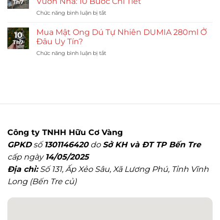
Vườn Nhà: 10 Bước Chi Tiết
Th7
Ong
Lợi
ở
Chức năng bình luận bị tắt
Dú:
Ích
Quy
9
Và
Trình
Mẹo
Mua Mật Ong Dú Tự Nhiên DUMIA 280ml Ở
Lưu
10
Nuôi
Nhận
Đâu Uy Tín?
Ý
Th7
Ong
Biết
ở
Chức năng bình luận bị tắt
Dú
Mật
Mua
Tại
Đạt
Mật
Nhà
Chuẩn
Ong
Của
Dú
Ong
Tự
Vườn
Nhiên
Nhà:
DUMIA
10
280ml
Bước
Ở
Chi
Công ty TNHH Hữu Cơ Vàng
Đâu
Tiết
GPKD
số
1301146420
do
Sở KH và ĐT TP Bến Tre
Uy
Tín?
cấp ngày
14/05/2025
Địa chỉ:
Số 131, Ấp Xẻo Sâu, Xã Lương Phú, Tỉnh Vĩnh
Long (Bến Tre củ)