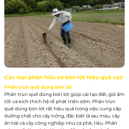
Các loại phân hữu cơ bón lót hiệu quả cao
Phân trùn quế dùng bón lót
Phân trùn quế dùng bón lót giúp cải tạo đất, giữ ẩm
tốt và kích thích hệ rễ phát triển sớm. Phân trùn
quế dùng bón lót rất hiệu quả trong việc cung cấp
dưỡng chất cho cây trồng, đặc biệt là rau màu, cây
ăn trái và cây công nghiệp như cà phê, tiêu. Phân