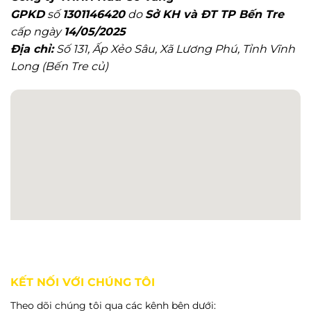
Đâu
Tiết
GPKD
số
1301146420
do
Sở KH và ĐT TP Bến Tre
Uy
Tín?
cấp ngày
14/05/2025
Địa chỉ:
Số 131, Ấp Xẻo Sâu, Xã Lương Phú, Tỉnh Vĩnh
Long (Bến Tre củ)
KẾT NỐI VỚI CHÚNG TÔI
Theo dõi chúng tôi qua các kênh bên dưới: