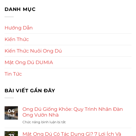
DANH MỤC
Hướng Dẫn
Kiến Thức
Kiến Thức Nuôi Ong Dú
Mật Ong Dú DUMIA
Tin Tức
BÀI VIẾT GẦN ĐÂY
Ong Dú Giống Khỏe: Quy Trình Nhân Đàn
04
Ong Vườn Nhà
Th8
ở
Chức năng bình luận bị tắt
Ong
Dú
Mật Ong Dú Có Tác Dụng Gì? 7 Lợi Ích Và
22