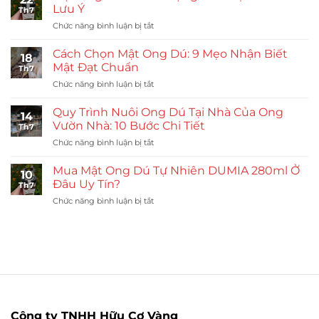
Giống
Lưu Ý
Th7
Khỏe:
ở
Chức năng bình luận bị tắt
Quy
Mật
Trình
Ong
Nhân
Cách Chọn Mật Ong Dú: 9 Mẹo Nhận Biết
18
Dú
Đàn
Mật Đạt Chuẩn
Th7
Có
Ong
ở
Chức năng bình luận bị tắt
Tác
Vườn
Cách
Dụng
Nhà
Chọn
Gì?
Quy Trình Nuôi Ong Dú Tại Nhà Của Ong
14
Mật
7
Vườn Nhà: 10 Bước Chi Tiết
Th7
Ong
Lợi
ở
Chức năng bình luận bị tắt
Dú:
Ích
Quy
9
Và
Trình
Mẹo
Mua Mật Ong Dú Tự Nhiên DUMIA 280ml Ở
Lưu
10
Nuôi
Nhận
Đâu Uy Tín?
Ý
Th7
Ong
Biết
ở
Chức năng bình luận bị tắt
Dú
Mật
Mua
Tại
Đạt
Mật
Nhà
Chuẩn
Ong
Của
Dú
Ong
Tự
Vườn
Nhiên
Nhà:
DUMIA
10
280ml
Bước
Ở
Chi
Công ty TNHH Hữu Cơ Vàng