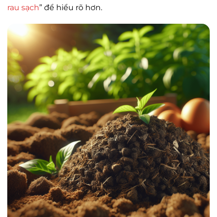
rau sạch
” để hiểu rõ hơn.