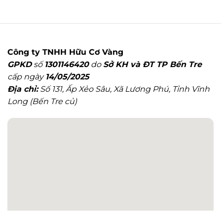
Dú
Ong
Tự
Vườn
Nhiên
Nhà:
DUMIA
10
280ml
Bước
Ở
Chi
Công ty TNHH Hữu Cơ Vàng
Đâu
Tiết
GPKD
số
1301146420
do
Sở KH và ĐT TP Bến Tre
Uy
Tín?
cấp ngày
14/05/2025
Địa chỉ:
Số 131, Ấp Xẻo Sâu, Xã Lương Phú, Tỉnh Vĩnh
Long (Bến Tre củ)