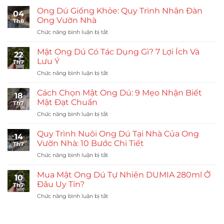
Ong Dú Giống Khỏe: Quy Trình Nhân Đàn
04
Ong Vườn Nhà
Th8
ở
Chức năng bình luận bị tắt
Ong
Dú
Mật Ong Dú Có Tác Dụng Gì? 7 Lợi Ích Và
22
Giống
Lưu Ý
Th7
Khỏe:
ở
Chức năng bình luận bị tắt
Quy
Mật
Trình
Ong
Nhân
Cách Chọn Mật Ong Dú: 9 Mẹo Nhận Biết
18
Dú
Đàn
Mật Đạt Chuẩn
Th7
Có
Ong
ở
Chức năng bình luận bị tắt
Tác
Vườn
Cách
Dụng
Nhà
Chọn
Gì?
Quy Trình Nuôi Ong Dú Tại Nhà Của Ong
14
Mật
7
Vườn Nhà: 10 Bước Chi Tiết
Th7
Ong
Lợi
ở
Chức năng bình luận bị tắt
Dú:
Ích
Quy
9
Và
Trình
Mẹo
Mua Mật Ong Dú Tự Nhiên DUMIA 280ml Ở
Lưu
10
Nuôi
Nhận
Đâu Uy Tín?
Ý
Th7
Ong
Biết
ở
Chức năng bình luận bị tắt
Dú
Mật
Mua
Tại
Đạt
Mật
Nhà
Chuẩn
Ong
Của