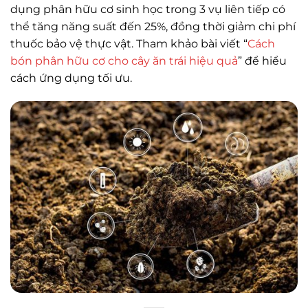
dụng phân hữu cơ sinh học trong 3 vụ liên tiếp có
thể tăng năng suất đến 25%, đồng thời giảm chi phí
thuốc bảo vệ thực vật. Tham khảo bài viết “
Cách
bón phân hữu cơ cho cây ăn trái hiệu quả
” để hiểu
cách ứng dụng tối ưu.