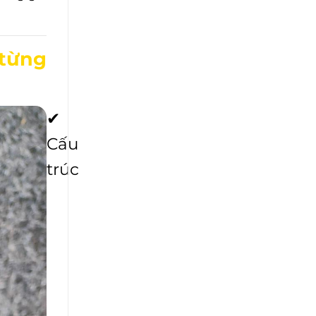
 từng
✔
Cấu
trúc