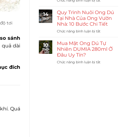
ở
Chức năng bình luận bị tắt
Dụng
Cách
Gì?
Chọn
7
Quy Trình Nuôi Ong Dú
14
Mật
Lợi
Tại Nhà Của Ong Vườn
Th7
Ong
Ích
độ tơi
Nhà: 10 Bước Chi Tiết
Dú:
Và
ở
Chức năng bình luận bị tắt
9
Lưu
Quy
Mẹo
Ý
so sánh
Trình
Nhận
Mua Mật Ong Dú Tự
10
u quả dài
Nuôi
Biết
Nhiên DUMIA 280ml Ở
Th7
Ong
Mật
Đâu Uy Tín?
Dú
Đạt
ở
Chức năng bình luận bị tắt
Tại
Chuẩn
mục đích
Mua
Nhà
Mật
Của
Ong
Ong
Dú
Vườn
Tự
Nhà:
Nhiên
10
DUMIA
Bước
280ml
Chi
khí. Quá
Ở
Tiết
Đâu
Uy
Tín?