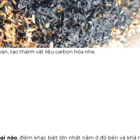
àn, tạo thành vật liệu carbon hóa nhẹ.
oại nào
, điểm khác biệt lớn nhất nằm ở độ bền và khả 