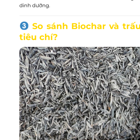
dinh dưỡng.
So sánh Biochar và trấ
tiêu chí?