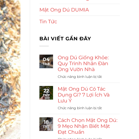
Mật Ong Dú DUMIA
Tin Tức
BÀI VIẾT GẦN ĐÂY
Ong Dú Giống Khỏe:
04
Quy Trình Nhân Đàn
Th8
Ong Vườn Nhà
ở
Chức năng bình luận bị tắt
Ong
Dú
Mật Ong Dú Có Tác
22
Giống
Dụng Gì? 7 Lợi Ích Và
Th7
Khỏe:
Lưu Ý
Quy
ở
Chức năng bình luận bị tắt
Trình
Mật
Nhân
Ong
Đàn
Cách Chọn Mật Ong Dú:
18
Dú
Ong
9 Mẹo Nhận Biết Mật
Th7
Có
Vườn
Đạt Chuẩn
Tác
Nhà