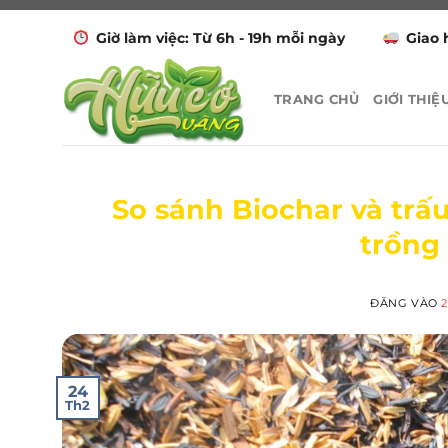
Bỏ
Giờ làm việc: Từ 6h - 19h mỗi ngày
Giao 
qua
nội
dung
TRANG CHỦ
GIỚI THIỆ
So sánh Biochar và trấ
trồng
ĐĂNG VÀO
2
24
Th2