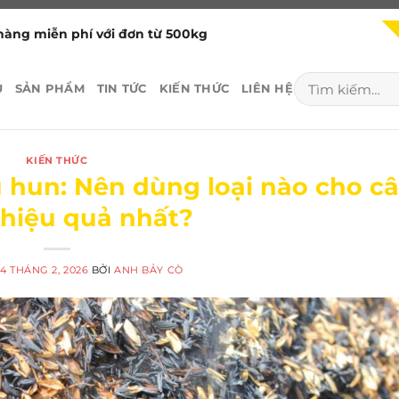
hàng miễn phí với đơn từ 500kg
Tìm
U
SẢN PHẨM
TIN TỨC
KIẾN THỨC
LIÊN HỆ
kiếm:
KIẾN THỨC
u hun: Nên dùng loại nào cho c
 hiệu quả nhất?
4 THÁNG 2, 2026
BỞI
ANH BẢY CÒ