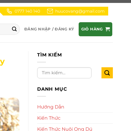
0777 140 140
huucovang@gmail.com
ĐĂNG NHẬP / ĐĂNG KÝ
GIỎ HÀNG
TÌM KIẾM
ây
DANH MỤC
Hướng Dẫn
Kiến Thức
Kiến Thức Nuôi Ong Dú