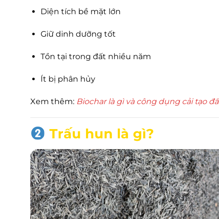
Diện tích bề mặt lớn
Giữ dinh dưỡng tốt
Tồn tại trong đất nhiều năm
Ít bị phân hủy
Xem thêm:
Biochar là gì và công dụng cải tạo đấ
Trấu hun là gì?