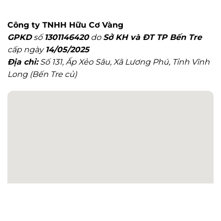
DUMIA
10
280ml
Bước
Ở
Chi
Công ty TNHH Hữu Cơ Vàng
Đâu
Tiết
GPKD
số
1301146420
do
Sở KH và ĐT TP Bến Tre
Uy
Tín?
cấp ngày
14/05/2025
Địa chỉ:
Số 131, Ấp Xẻo Sâu, Xã Lương Phú, Tỉnh Vĩnh
Long (Bến Tre củ)