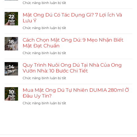
ở
Chức năng bình luận bị tắt
Ong
Dú
Mật Ong Dú Có Tác Dụng Gì? 7 Lợi Ích Và
22
Giống
Lưu Ý
Th7
Khỏe:
ở
Chức năng bình luận bị tắt
Quy
Mật
Trình
Ong
Nhân
Cách Chọn Mật Ong Dú: 9 Mẹo Nhận Biết
18
Dú
Đàn
Mật Đạt Chuẩn
Th7
Có
Ong
ở
Chức năng bình luận bị tắt
Tác
Vườn
Cách
Dụng
Nhà
Chọn
Gì?
Quy Trình Nuôi Ong Dú Tại Nhà Của Ong
14
Mật
7
Vườn Nhà: 10 Bước Chi Tiết
Th7
Ong
Lợi
ở
Chức năng bình luận bị tắt
Dú:
Ích
Quy
9
Và
Trình
Mẹo
Mua Mật Ong Dú Tự Nhiên DUMIA 280ml Ở
Lưu
10
Nuôi
Nhận
Đâu Uy Tín?
Ý
Th7
Ong
Biết
ở
Chức năng bình luận bị tắt
Dú
Mật
Mua
Tại
Đạt
Mật
Nhà
Chuẩn
Ong
Của
Dú
Ong
Tự
Vườn
Nhiên
Nhà: