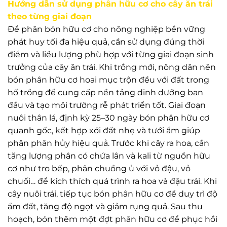
Hướng dẫn sử dụng phân hữu cơ cho cây ăn trái
theo từng giai đoạn
Để phân bón hữu cơ cho nông nghiệp bền vững
phát huy tối đa hiệu quả, cần sử dụng đúng thời
điểm và liều lượng phù hợp với từng giai đoạn sinh
trưởng của cây ăn trái. Khi trồng mới, nông dân nên
bón phân hữu cơ hoai mục trộn đều với đất trong
hố trồng để cung cấp nền tảng dinh dưỡng ban
đầu và tạo môi trường rễ phát triển tốt. Giai đoạn
nuôi thân lá, định kỳ 25–30 ngày bón phân hữu cơ
quanh gốc, kết hợp xới đất nhẹ và tưới ẩm giúp
phân phân hủy hiệu quả. Trước khi cây ra hoa, cần
tăng lượng phân có chứa lân và kali từ nguồn hữu
cơ như tro bếp, phân chuồng ủ với vỏ đậu, vỏ
chuối… để kích thích quá trình ra hoa và đậu trái. Khi
cây nuôi trái, tiếp tục bón phân hữu cơ để duy trì độ
ẩm đất, tăng độ ngọt và giảm rụng quả. Sau thu
hoạch, bón thêm một đợt phân hữu cơ để phục hồi