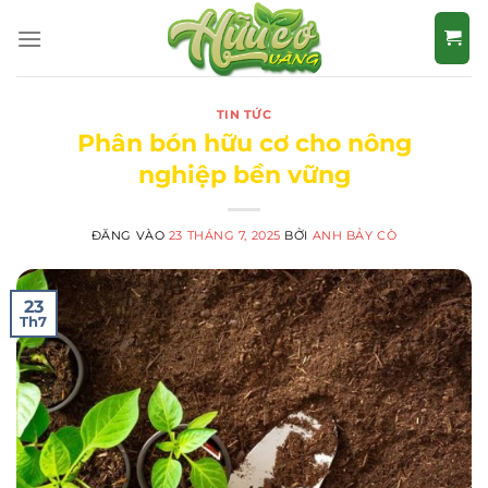
Bỏ
qua
nội
dung
TIN TỨC
Phân bón hữu cơ cho nông
nghiệp bền vững
ĐĂNG VÀO
23 THÁNG 7, 2025
BỞI
ANH BẢY CÒ
23
Th7