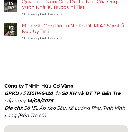
Gì?
Quy Trình Nuôi Ong Dú Tại Nhà Của Ong
14
Mật
7
Vườn Nhà: 10 Bước Chi Tiết
Th7
Ong
Lợi
ở
Chức năng bình luận bị tắt
Dú:
Ích
Quy
9
Và
Trình
Mẹo
Mua Mật Ong Dú Tự Nhiên DUMIA 280ml Ở
Lưu
10
Nuôi
Nhận
Đâu Uy Tín?
Ý
Th7
Ong
Biết
ở
Chức năng bình luận bị tắt
Dú
Mật
Mua
Tại
Đạt
Mật
Nhà
Chuẩn
Ong
Của
Dú
Ong
Tự
Vườn
Nhiên
Nhà:
DUMIA
10
280ml
Bước
Ở
Chi
Công ty TNHH Hữu Cơ Vàng
Đâu
Tiết
GPKD
số
1301146420
do
Sở KH và ĐT TP Bến Tre
Uy
Tín?
cấp ngày
14/05/2025
Địa chỉ:
Số 131, Ấp Xẻo Sâu, Xã Lương Phú, Tỉnh Vĩnh
Long (Bến Tre củ)