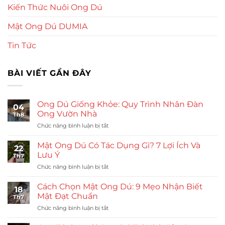
Kiến Thức Nuôi Ong Dú
Mật Ong Dú DUMIA
Tin Tức
BÀI VIẾT GẦN ĐÂY
Ong Dú Giống Khỏe: Quy Trình Nhân Đàn
04
Ong Vườn Nhà
Th8
ở
Chức năng bình luận bị tắt
Ong
Dú
Mật Ong Dú Có Tác Dụng Gì? 7 Lợi Ích Và
22
Giống
Lưu Ý
Th7
Khỏe:
ở
Chức năng bình luận bị tắt
Quy
Mật
Trình
Ong
Nhân
Cách Chọn Mật Ong Dú: 9 Mẹo Nhận Biết
18
Dú
Đàn
Mật Đạt Chuẩn
Th7
Có
Ong
ở
Chức năng bình luận bị tắt
Tác
Vườn
Cách
Dụng
Nhà
Chọn