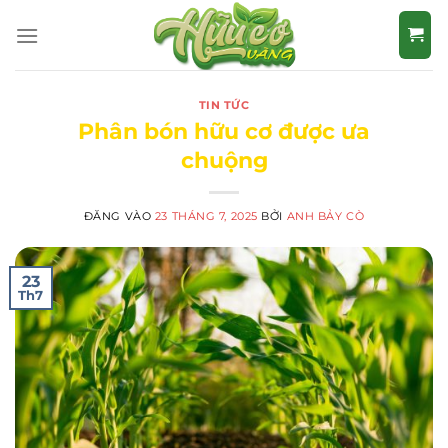
Bỏ
qua
nội
dung
TIN TỨC
Phân bón hữu cơ được ưa
chuộng
ĐĂNG VÀO
23 THÁNG 7, 2025
BỞI
ANH BẢY CÒ
23
Th7