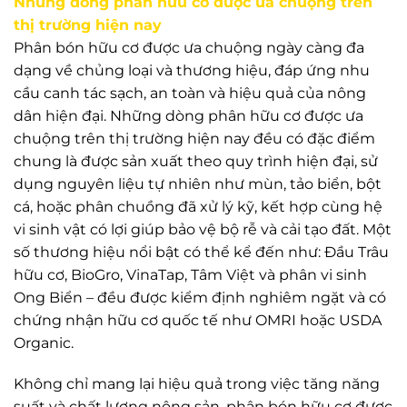
Những dòng phân hữu cơ được ưa chuộng trên
thị trường hiện nay
Phân bón hữu cơ được ưa chuộng ngày càng đa
dạng về chủng loại và thương hiệu, đáp ứng nhu
cầu canh tác sạch, an toàn và hiệu quả của nông
dân hiện đại. Những dòng phân hữu cơ được ưa
chuộng trên thị trường hiện nay đều có đặc điểm
chung là được sản xuất theo quy trình hiện đại, sử
dụng nguyên liệu tự nhiên như mùn, tảo biển, bột
cá, hoặc phân chuồng đã xử lý kỹ, kết hợp cùng hệ
vi sinh vật có lợi giúp bảo vệ bộ rễ và cải tạo đất. Một
số thương hiệu nổi bật có thể kể đến như: Đầu Trâu
hữu cơ, BioGro, VinaTap, Tâm Việt và phân vi sinh
Ong Biển – đều được kiểm định nghiêm ngặt và có
chứng nhận hữu cơ quốc tế như OMRI hoặc USDA
Organic.
Không chỉ mang lại hiệu quả trong việc tăng năng
suất và chất lượng nông sản, phân bón hữu cơ được