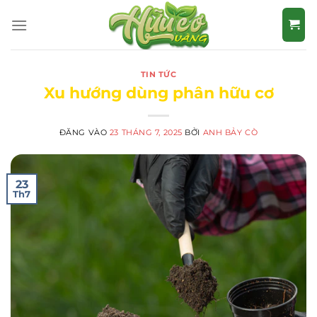
Bỏ
qua
nội
dung
TIN TỨC
Xu hướng dùng phân hữu cơ
ĐĂNG VÀO
23 THÁNG 7, 2025
BỞI
ANH BẢY CÒ
23
Th7