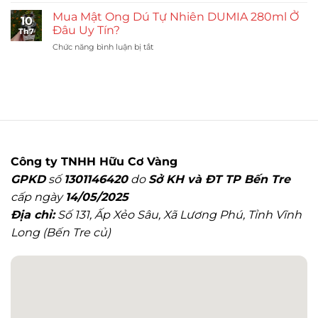
9
Và
Trình
Mẹo
Mua Mật Ong Dú Tự Nhiên DUMIA 280ml Ở
Lưu
10
Nuôi
Nhận
Đâu Uy Tín?
Ý
Th7
Ong
Biết
ở
Chức năng bình luận bị tắt
Dú
Mật
Mua
Tại
Đạt
Mật
Nhà
Chuẩn
Ong
Của
Dú
Ong
Tự
Vườn
Nhiên
Nhà:
DUMIA
10
280ml
Bước
Ở
Chi
Công ty TNHH Hữu Cơ Vàng
Đâu
Tiết
GPKD
số
1301146420
do
Sở KH và ĐT TP Bến Tre
Uy
Tín?
cấp ngày
14/05/2025
Địa chỉ:
Số 131, Ấp Xẻo Sâu, Xã Lương Phú, Tỉnh Vĩnh
Long (Bến Tre củ)