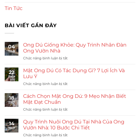
Tin Tức
BÀI VIẾT GẦN ĐÂY
Ong Dú Giống Khỏe: Quy Trình Nhân Đàn
04
Ong Vườn Nhà
Th8
ở
Chức năng bình luận bị tắt
Ong
Dú
Mật Ong Dú Có Tác Dụng Gì? 7 Lợi Ích Và
22
Giống
Lưu Ý
Th7
Khỏe:
ở
Chức năng bình luận bị tắt
Quy
Mật
Trình
Ong
Nhân
Cách Chọn Mật Ong Dú: 9 Mẹo Nhận Biết
18
Dú
Đàn
Mật Đạt Chuẩn
Th7
Có
Ong
ở
Chức năng bình luận bị tắt
Tác
Vườn
Cách
Dụng
Nhà
Chọn
Gì?
Quy Trình Nuôi Ong Dú Tại Nhà Của Ong
14
Mật
7
Vườn Nhà: 10 Bước Chi Tiết
Th7
Ong
Lợi
ở
Chức năng bình luận bị tắt
Dú:
Ích
Quy