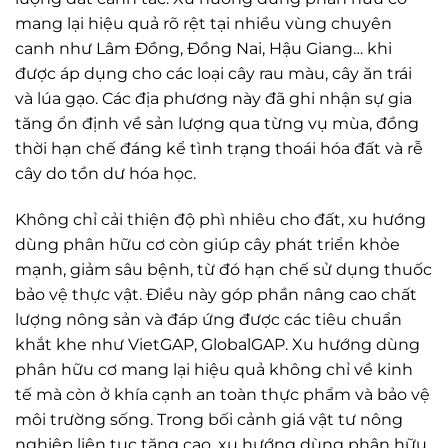
mang lại hiệu quả rõ rệt tại nhiều vùng chuyên
canh như Lâm Đồng, Đồng Nai, Hậu Giang… khi
được áp dụng cho các loại cây rau màu, cây ăn trái
và lúa gạo. Các địa phương này đã ghi nhận sự gia
tăng ổn định về sản lượng qua từng vụ mùa, đồng
thời hạn chế đáng kể tình trạng thoái hóa đất và rễ
cây do tồn dư hóa học.
Không chỉ cải thiện độ phì nhiêu cho đất, xu hướng
dùng phân hữu cơ còn giúp cây phát triển khỏe
mạnh, giảm sâu bệnh, từ đó hạn chế sử dụng thuốc
bảo vệ thực vật. Điều này góp phần nâng cao chất
lượng nông sản và đáp ứng được các tiêu chuẩn
khắt khe như VietGAP, GlobalGAP. Xu hướng dùng
phân hữu cơ mang lại hiệu quả không chỉ về kinh
tế mà còn ở khía cạnh an toàn thực phẩm và bảo vệ
môi trường sống. Trong bối cảnh giá vật tư nông
nghiệp liên tục tăng cao, xu hướng dùng phân hữu